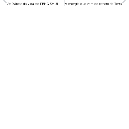
As 9 áreas da vida e o FENG SHUI
A energia que vem do centro da Terra
CONTATO
contato@ellusharmony.com.br
(11) 99313-2525
ACOMPANHE-NOS